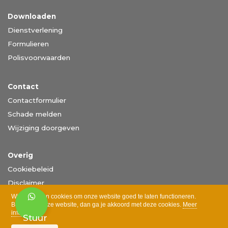
Downloaden
Dienstverlening
Formulieren
Polisvoorwaarden
Contact
Contactformulier
Schade melden
Wijziging doorgeven
Overig
Cookiebeleid
Disclaimer
Privacy
Wij gebruiken cookies om onze website goed te laten functioneren.
Bezoek je onze website, dan ga je akkoord met deze cookies.
Meer
informatie >
Stuur