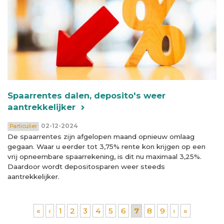
Spaarrentes dalen, deposito's weer
aantrekkelijker
02-12-2024
Particulier
De spaarrentes zijn afgelopen maand opnieuw omlaag
gegaan. Waar u eerder tot 3,75% rente kon krijgen op een
vrij opneembare spaarrekening, is dit nu maximaal 3,25%.
Daardoor wordt depositosparen weer steeds
aantrekkelijker.
Pagina's
«
‹
1
2
3
4
5
6
7
8
9
›
»