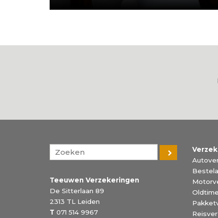
Verzek
Autover
Bestela
Teeuwen Verzekeringen
Motorv
De Sitterlaan 89
Oldtime
2313 TL
Leiden
Pakket
T
071 514 9967
Reisver