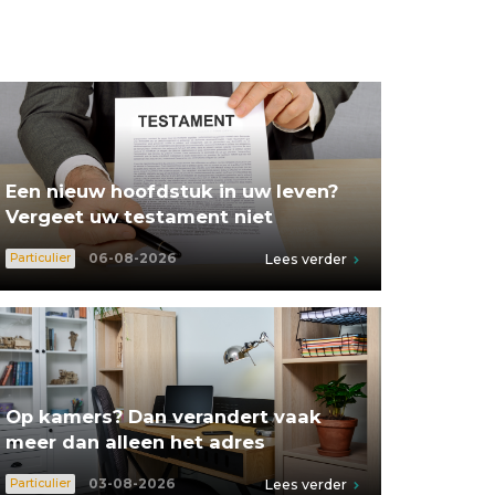
Een nieuw hoofdstuk in uw leven?
Vergeet uw testament niet
06-08-2026
Particulier
Lees verder
Op kamers? Dan verandert vaak
meer dan alleen het adres
03-08-2026
Particulier
Lees verder