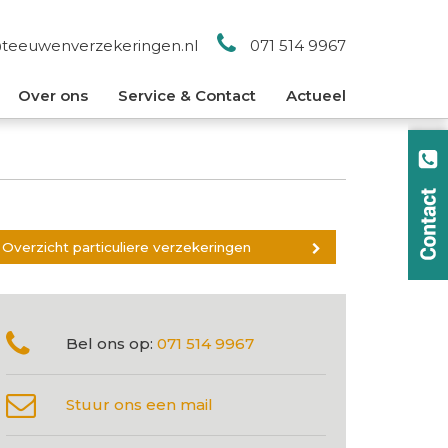
@teeuwenverzekeringen.nl
071 514 9967
Over ons
Service & Contact
Actueel
Overzicht particuliere verzekeringen
Bel ons op:
071 514 9967
Stuur ons een mail