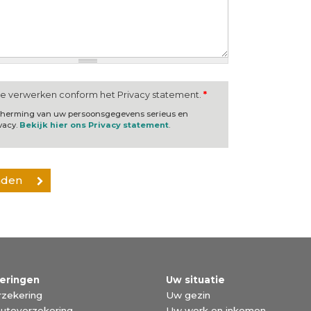
te verwerken conform het Privacy statement.
*
scherming van uw persoonsgegevens serieus en
vacy.
Bekijk hier ons Privacy statement
.
eringen
Uw situatie
zekering
Uw gezin
utoverzekering
Uw werk en inkomen