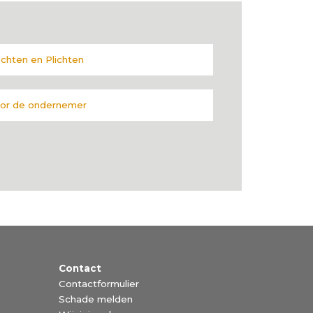
chten en Plichten
or de ondernemer
Contact
Contactformulier
Schade melden