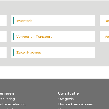
Inventaris
Re
Vervoer en Transport
Vo
Zakelijk advies
eringen
Uw situatie
zekering
Uw gezin
utoverzekering
Uw werk en inkomen