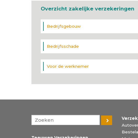
Overzicht zakelijke verzekeringen
Bedrijfsgebouw
Bedrijfsschade
Voor de werknemer
Verzek
Autover
Bestela
Teeuwen Verzekeringen