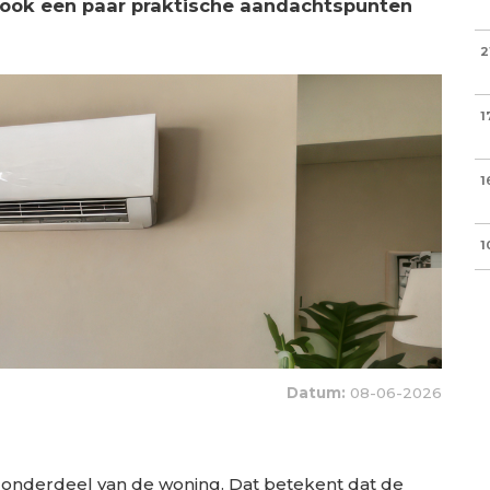
t ook een paar praktische aandachtspunten
2
1
1
1
Datum:
08-06-2026
t onderdeel van de woning. Dat betekent dat de