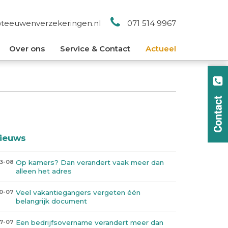
@teeuwenverzekeringen.nl
071 514 9967
Over ons
Service & Contact
Actueel
ieuws
Op kamers? Dan verandert vaak meer dan
3-08
alleen het adres
Veel vakantiegangers vergeten één
0-07
belangrijk document
Een bedrijfsovername verandert meer dan
7-07