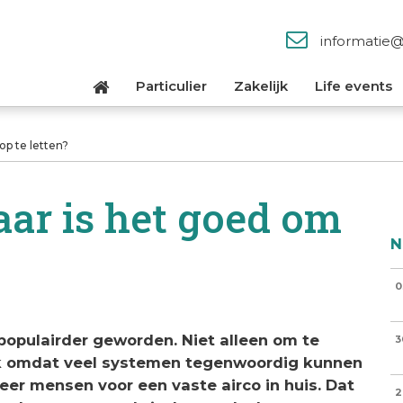
informatie
Particulier
Zakelijk
Life events
op te letten?
aar is het goed om
N
0
 populairder geworden. Niet alleen om te
3
k omdat veel systemen tegenwoordig kunnen
er mensen voor een vaste airco in huis. Dat
2