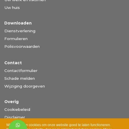
Uw huis
Downloaden
Dienstverlening
Formulieren
Polisvoorwaarden
Contact
Contactformulier
Schade melden
Wijziging doorgeven
Overig
Cookiebeleid
Disclaimer
Privacy
Wij gebruiken cookies om onze website goed te laten functioneren.