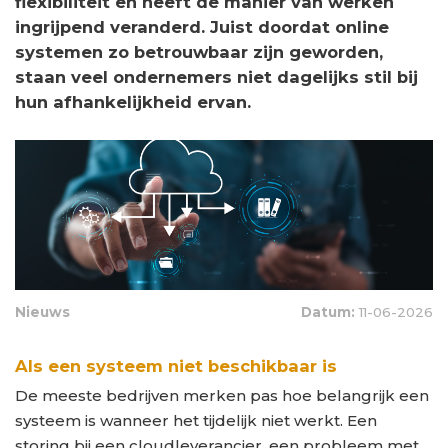
flexibiliteit en heeft de manier van werken
ingrijpend veranderd. Juist doordat online
systemen zo betrouwbaar zijn geworden,
staan veel ondernemers niet dagelijks stil bij
hun afhankelijkheid ervan.
Nieuws
Datum:
11-06-2026
Als een systeem niet beschikbaar is
De meeste bedrijven merken pas hoe belangrijk een
systeem is wanneer het tijdelijk niet werkt. Een
storing bij een cloudleverancier, een probleem met