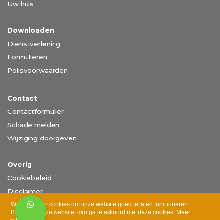
Uw huis
Downloaden
Dienstverlening
Formulieren
Polisvoorwaarden
Contact
Contactformulier
Schade melden
Wijziging doorgeven
Overig
Cookiebeleid
Disclaimer
Privacy
Wij gebruiken cookies om onze website goed te laten functioneren.
Bezoek je onze website, dan ga je akkoord met deze cookies.
Meer