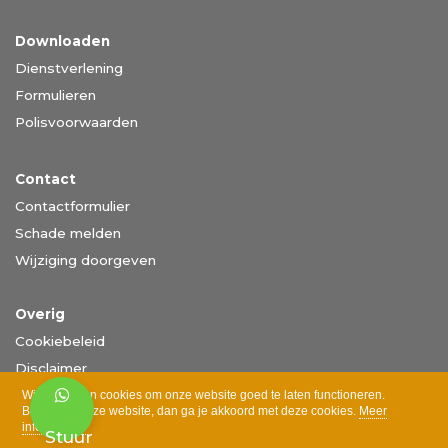
Downloaden
Dienstverlening
Formulieren
Polisvoorwaarden
Contact
Contactformulier
Schade melden
Wijziging doorgeven
Overig
Cookiebeleid
Disclaimer
Privacy
Wij gebruiken cookies om onze website goed te laten functioneren.
Bezoek je onze website, dan ga je akkoord met deze cookies.
Meer
informatie >
Stuur