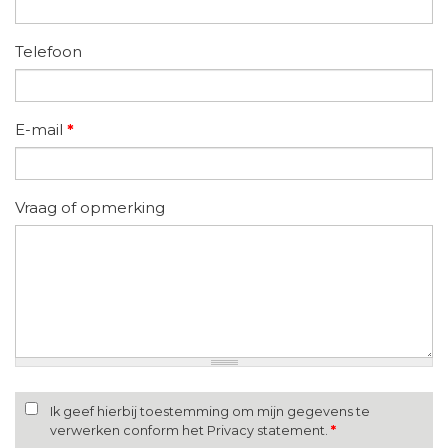
Telefoon
E-mail
*
Vraag of opmerking
Ik geef hierbij toestemming om mijn gegevens te
verwerken conform het Privacy statement.
*