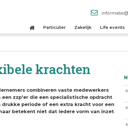
informatie
Particulier
Zakelijk
Life events
ibele krachten
N
ondernemers combineren vaste medewerkers
0
 een zzp'er die een specialistische opdracht
n drukke periode of een extra kracht voor een
0
it, maar betekent niet dat iedere vorm van inzet
3