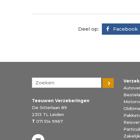
Deel op:
Facebook
Verzek
Autover
Bestela
Teeuwen Verzekeringen
Motorv
De Sitterlaan 89
Oldtime
2313 TL
Leiden
Pakket
T
071 514 9967
Reisver
Particu
Zakelij