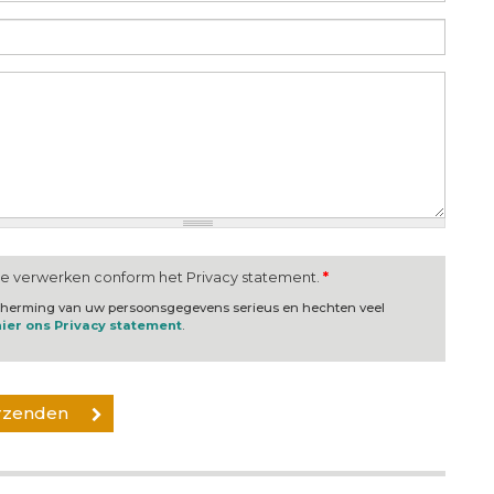
te verwerken conform het Privacy statement.
*
scherming van uw persoonsgegevens serieus en hechten veel
hier ons Privacy statement
.