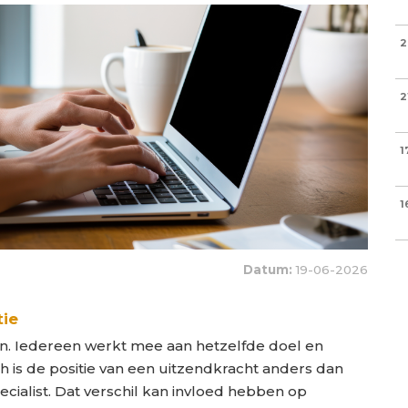
2
2
1
1
Datum:
19-06-2026
tie
ein. Iedereen werkt mee aan hetzelfde doel en
 is de positie van een uitzendkracht anders dan
cialist. Dat verschil kan invloed hebben op