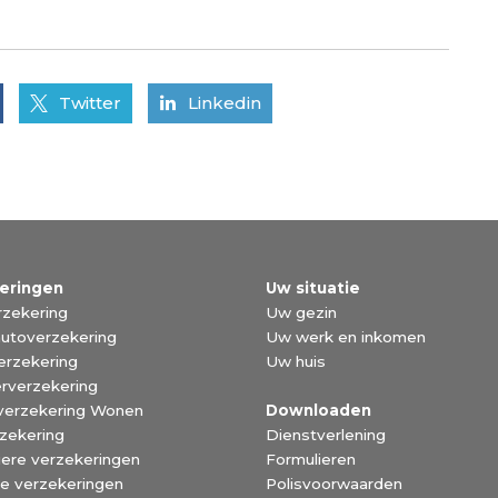
Twitter
Linkedin
eringen
Uw situatie
zekering
Uw gezin
utoverzekering
Uw werk en inkomen
erzekering
Uw huis
rverzekering
verzekering Wonen
Downloaden
zekering
Dienstverlening
liere verzekeringen
Formulieren
ke verzekeringen
Polisvoorwaarden