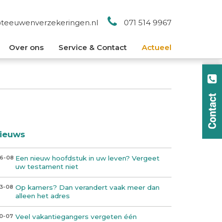
@teeuwenverzekeringen.nl
071 514 9967
Over ons
Service & Contact
Actueel
ieuws
Een nieuw hoofdstuk in uw leven? Vergeet
6-08
uw testament niet
Op kamers? Dan verandert vaak meer dan
3-08
alleen het adres
Veel vakantiegangers vergeten één
0-07