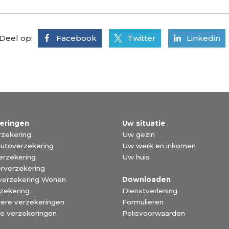
Deel op:
Facebook
Twitter
Linkedin
eringen
Uw situatie
zekering
Uw gezin
utoverzekering
Uw werk en inkomen
erzekering
Uw huis
rverzekering
verzekering Wonen
Downloaden
zekering
Dienstverlening
liere verzekeringen
Formulieren
ke verzekeringen
Polisvoorwaarden