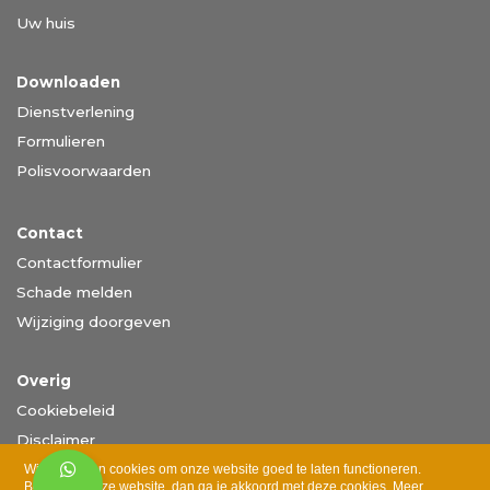
Uw huis
Downloaden
Dienstverlening
Formulieren
Polisvoorwaarden
Contact
Contactformulier
Schade melden
Wijziging doorgeven
Overig
Cookiebeleid
Disclaimer
Privacy
Wij gebruiken cookies om onze website goed te laten functioneren.
Bezoek je onze website, dan ga je akkoord met deze cookies.
Meer