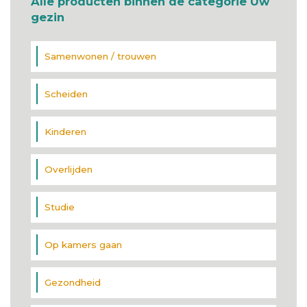
Alle producten binnen de categorie Uw
gezin
Samenwonen / trouwen
Scheiden
Kinderen
Overlijden
Studie
Op kamers gaan
Gezondheid