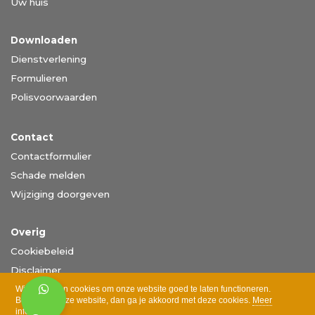
Uw huis
Downloaden
Dienstverlening
Formulieren
Polisvoorwaarden
Contact
Contactformulier
Schade melden
Wijziging doorgeven
Overig
Cookiebeleid
Disclaimer
Privacy
Wij gebruiken cookies om onze website goed te laten functioneren.
Bezoek je onze website, dan ga je akkoord met deze cookies.
Meer
informatie >